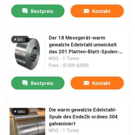
Bestpreis
Kontakt
Der 18 Messgerät-warm
gewalzte Edelstahl umwickelt
das 201 Platten-Blatt-Spulen-
Streifen
MOQ：1 Tonne
Preis：$1200-$2000
Bestpreis
Kontakt
Die warm gewalzte Edelstahl-
Spule des Ende2b ordnen 304
galvanisiert
MOQ：1 Tonne