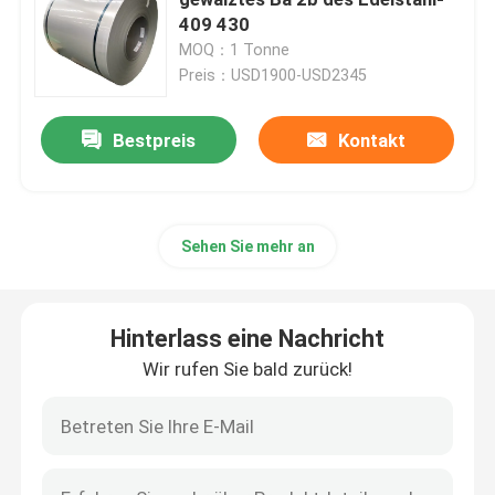
409 430
MOQ：1 Tonne
Edelstahl-Blechtafel
Preis：USD1900-USD2345
Geschweißtes Edelstahl-Rohr
Bestpreis
Kontakt
Runder Edelstahl Rod
Sehen Sie mehr an
Kohlenstoffstahl schweißender Rod
Hinterlass eine Nachricht
Edelstahlstreifen
Wir rufen Sie bald zurück!
kohlenstoffarme Stahlspule
Kohlenstoffstahl-Platten-Blatt