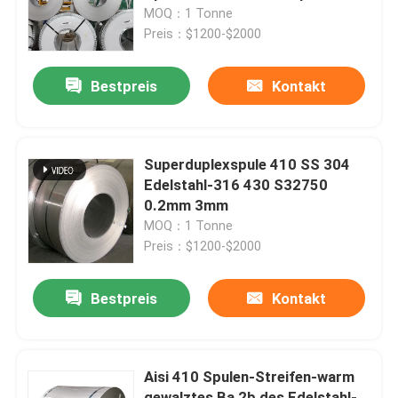
436L
MOQ：1 Tonne
Preis：$1200-$2000
Fabrik-Ausflug
Bestpreis
Kontakt
Qualitätskontrolle
Treten Sie mit uns in Verbindung
Superduplexspule 410 SS 304
Edelstahl-316 430 S32750
0.2mm 3mm
Nachrichten
MOQ：1 Tonne
Preis：$1200-$2000
Warm gewalzte Edelstahl-Spule
Bestpreis
Kontakt
Kaltgewalzte Edelstahl-Spule
Aisi 410 Spulen-Streifen-warm
Polieredelstahl-Spule
gewalztes Ba 2b des Edelstahl-