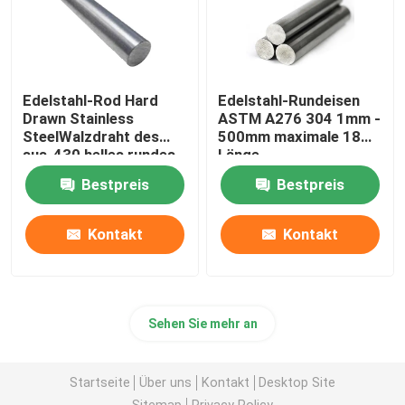
Edelstahl-Rod Hard
Edelstahl-Rundeisen
Drawn Stainless
ASTM A276 304 1mm -
SteelWalzdraht des
500mm maximale 18m
sus-430 helles rundes
Länge
Bestpreis
Bestpreis
Kontakt
Kontakt
Sehen Sie mehr an
Startseite
Über uns
Kontakt
Desktop Site
Sitemap
Privacy Policy