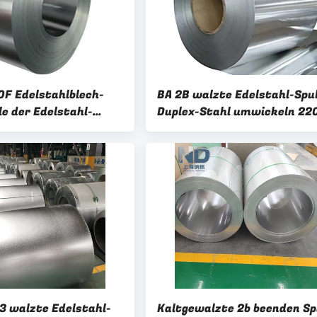
F Edelstahlblech-
BA 2B walzte Edelstahl-Spu
e der Edelstahl-
Duplex-Stahl umwickeln 22
lzten Spulen-304l
2101 2507 2707 kalt
 walzte Edelstahl-
Kaltgewalzte 2b beenden Sp