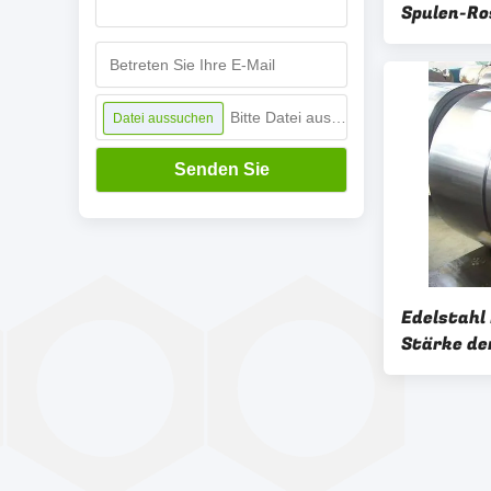
Spulen-Ro
Bitte Datei auswählen
Datei aussuchen
Senden Sie
Edelstahl
Stärke de