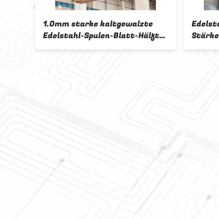
h-
1.0mm starke kaltgewalzte
Edelst
Edelstahl-Spulen-Blatt-Hälfte
Stärke
04l
harte Edelstahl-Streifen-
Spulen-
pule
6mm