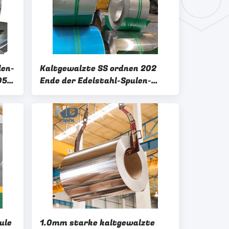
len-
Kaltgewalzte SS ordnen 202
05
Ende der Edelstahl-Spulen-
3.5mm 1550mm 2b
ule
1.0mm starke kaltgewalzte