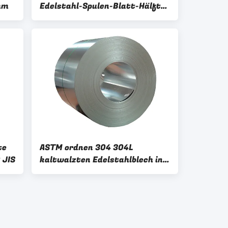
mm
Edelstahl-Spulen-Blatt-Hälfte
harte Edelstahl-Streifen-
Spulen-
te
ASTM ordnen 304 304L
 JIS
kaltwalzten Edelstahlblech in
der Spule SS umwickelt Platte