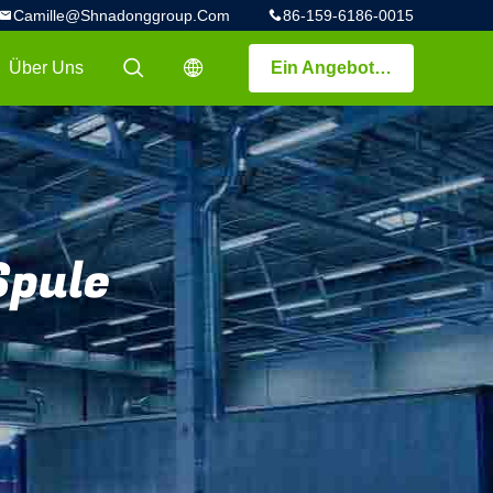
Camille@shnadonggroup.com
86-159-6186-0015
Über Uns
Ein Angebot bekommen
描述
描述
Spule