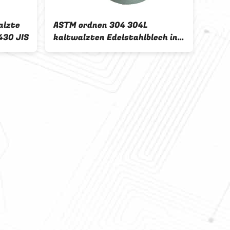
alzte
ASTM ordnen 304 304L
410 
430 JIS
kaltwalzten Edelstahlblech in
Edel
der Spule SS umwickelt Platte
10mm
BA 2
Dupl
2101