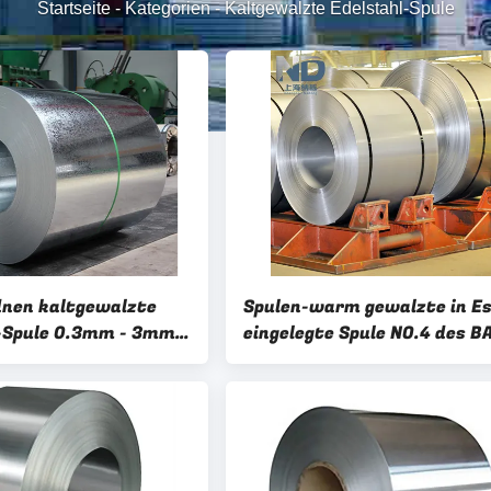
Startseite
-
Kategorien
-
Kaltgewalzte Edelstahl-Spule
dnen kaltgewalzte
Spulen-warm gewalzte in Es
-Spule 0.3mm - 3mm
eingelegte Spule NO.4 des B
stahl-Spule
Ende1x2m Edelstahl-410