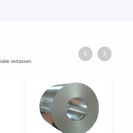
ukte verlassen.
prev
next