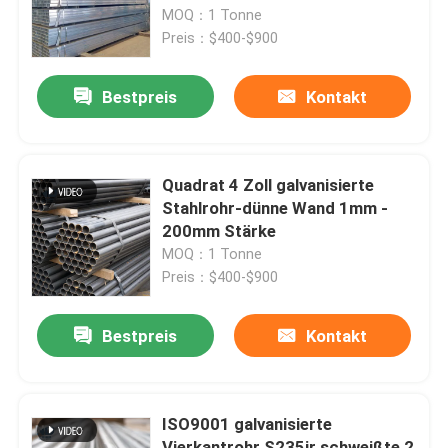
MOQ：1 Tonne
Preis：$400-$900
Fabrik-Ausflug
Bestpreis
Kontakt
Qualitätskontrolle
Treten Sie mit uns in Verbindung
Quadrat 4 Zoll galvanisierte
Stahlrohr-dünne Wand 1mm -
200mm Stärke
Nachrichten
MOQ：1 Tonne
Preis：$400-$900
Warm gewalzte Edelstahl-Spule
Bestpreis
Kontakt
Kaltgewalzte Edelstahl-Spule
ISO9001 galvanisierte
Polieredelstahl-Spule
Vierkantrohr S235jr schweißte 2