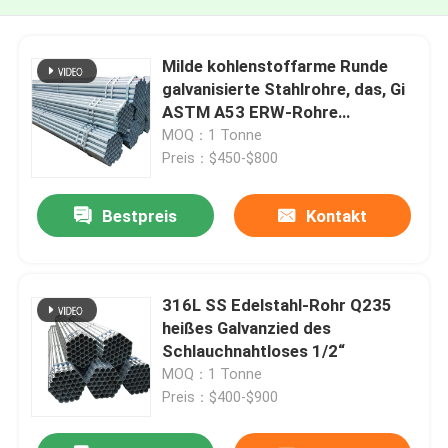
Milde kohlenstoffarme Runde
galvanisierte Stahlrohre, das, Gi
ASTM A53 ERW-Rohre
schweißte
MOQ：1 Tonne
Preis：$450-$800
Bestpreis
Kontakt
316L SS Edelstahl-Rohr Q235
heißes Galvanzied des
Schlauchnahtloses 1/2“
MOQ：1 Tonne
Preis：$400-$900