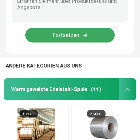
Nahtloses Kohlenstoffstahl-Rohr
Galvanisierte Stahlspule
Galvanisierte Stahlplatte
ANDERE KATEGORIEN AUS UNS
Galvanisiertes Stahlrohr
Warm gewalzte Edelstahl-Spule
(11)
Gewölbtes Deckungs-Blatt
Edelstahl-Drahtseil