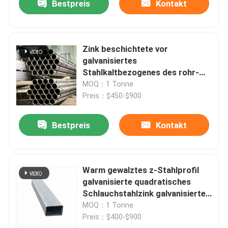
Bestpreis
Kontakt
Zink beschichtete vor
galvanisiertes
Stahlkaltbezogenes des rohr-
ASTM A0252 geschweißt
MOQ：1 Tonne
Preis：$450-$900
Bestpreis
Kontakt
Warm gewalztes z-Stahlprofil
galvanisierte quadratisches
Schlauchstahlzink galvanisierte
c-Kanal
MOQ：1 Tonne
Preis：$400-$900