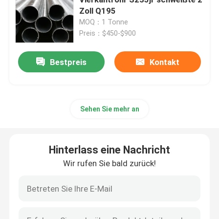
Zoll Q195
MOQ：1 Tonne
Edelstahl-Blechtafel
Preis：$450-$900
Geschweißtes Edelstahl-Rohr
Bestpreis
Kontakt
Runder Edelstahl Rod
Sehen Sie mehr an
Kohlenstoffstahl schweißender Rod
Hinterlass eine Nachricht
Edelstahlstreifen
Wir rufen Sie bald zurück!
kohlenstoffarme Stahlspule
Kohlenstoffstahl-Platten-Blatt