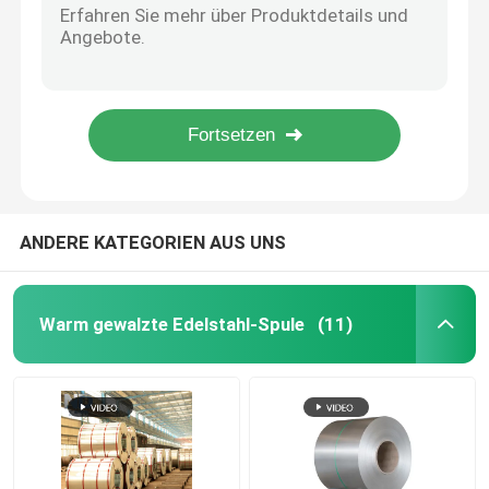
Asme Sa 240 Blechtafel Edelstahl-316l 0.18mm - 3mm Stärke
Edelstahl-Blechtafel
Industrielles Edelstahlblech-warm gewalzte Edelstahl-Platte 0.12mm 316
Walzte 316 poliertes Edelstahl-Blechtafel 2B BA kalt
300 Reihe der 310s-Edelstahl-Blechtafel-8k Spiegel-Oberflächen-
Geschweißtes Edelstahl-Rohr
Der Korrosionsbeständigkeits-321 Länge Edelstahl-der Platten-1000mm 6000mm
Runder Edelstahl Rod
ANDERE KATEGORIEN AUS UNS
Kohlenstoffstahl schweißender Rod
Warm gewalzte Edelstahl-Spule
(11)
Edelstahlstreifen
kohlenstoffarme Stahlspule
Kohlenstoffstahl-Platten-Blatt