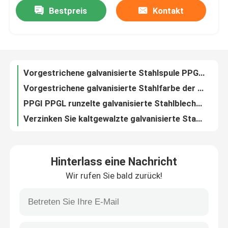
Bestpreis
Kontakt
Vorgestrichene galvanisierte Stahlspule PPGI färbte GI Metalldach-Rolle 600mm - 1250mm
Vorgestrichene galvanisierte Stahlfarbe der spulen-ASTM beschichtete Stahlspule
Fabrik-Ausflug
PPGI PPGL runzelte galvanisierte Stahlbleche vorstrich DX51D
Verzinken Sie kaltgewalzte galvanisierte Stahlspule Ppgl, das Stahlspule Grad A653 vorstrich
Qualitätskontrolle
PPGI PPGL strich Stärke der Galvalume-Stahlspulen-0.2mm vor
Das vorgestrichene galvanisierte Stahlspulen-Farbblau/rote/Grün PPGI-Dach-Blatt
Treten Sie mit uns in Verbindung
8mm schweißte nahtloses Kohlenstoffstahl-Rohr Rohr des Edelstahl-201
Nahtloses Edelstahl-Rohr ASTM A53 GR B für Heizungs-Rohr
Nachrichten
304 geschweißtes Edelstahl-Rohr SS schweißte Rohr 0.16mm - 3.0mm Stärke
Nahtloser SS316 Kohlenstoffstahl-Rohr-Edelstahl geschweißtes Rohr ASTM 304 201
Warm gewalzte Edelstahl-Spule
Hinterlass eine Nachricht
Nahtloses Gb8162 Kohlenstoffstahl-Rohr-Rohr 1.0mm - 100mm für Rohrleitung
Wir rufen Sie bald zurück!
Astm A105n nahtloses Stahlrohr des Kohlenstoffstahl-Rohr-14 des Zoll-Sch40
Kaltgewalzte Edelstahl-Spule
304 nahtloses quadratisches Rohr des Kohlenstoffstahl-Rohr-AISI des Standard-0.8mm SS
316 304 Edelstahl-Platte JIS AISI GB 304L 10mm
Polieredelstahl-Spule
Edelstahl-Blechtafel-helle Platte 1000mm 1219mm Astm A240 420