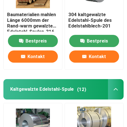
Nahtloses Kohlenstoffstahl-Rohr
Baumaterialien mahlen
304 kaltgewalzte
Länge 6000mm der
Edelstahl-Spule des
Rand-warm gewalzte
Edelstahlblech-201
Galvanisierte Stahlspule
Edelstahl-Spulen-316
Bestpreis
Bestpreis
Galvanisierte Stahlplatte
Kontakt
Kontakt
Galvanisiertes Stahlrohr
Gewölbtes Deckungs-Blatt
Kaltgewalzte Edelstahl-Spule
(12)
Edelstahl-Drahtseil