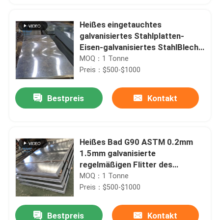
Heißes eingetauchtes
galvanisiertes Stahlplatten-
Eisen-galvanisiertes StahlBlech
0.11mm - 1.5mm
MOQ：1 Tonne
Preis：$500-$1000
Bestpreis
Kontakt
Heißes Bad G90 ASTM 0.2mm
1.5mm galvanisierte
regelmäßigen Flitter des
Stahlblech-Z275 SGCC
MOQ：1 Tonne
Preis：$500-$1000
Bestpreis
Kontakt