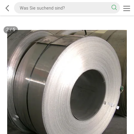
2
/
5