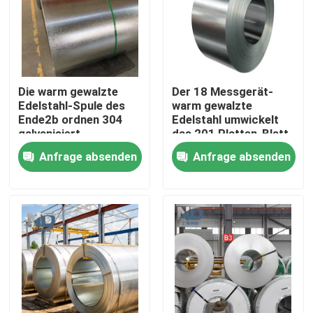
Fabrik-Ausflug
Qualitätskontrolle
Die warm gewalzte
Der 18 Messgerät-
Edelstahl-Spule des
warm gewalzte
Ende2b ordnen 304
Edelstahl umwickelt
Treten Sie mit uns in Verbindung
galvanisiert
das 201 Platten-Blatt-
Spulen-Streifen
Anfrage absenden
Anfrage absenden
Nachrichten
Warm gewalzte Edelstahl-Spule
Kaltgewalzte Edelstahl-Spule
Polieredelstahl-Spule