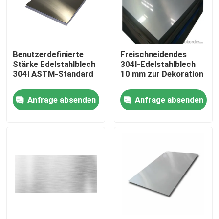
Fabrik-Ausflug
Benutzerdefinierte
Freischneidendes
Qualitätskontrolle
Stärke Edelstahlblech
304l-Edelstahlblech
304l ASTM-Standard
10 mm zur Dekoration
Treten Sie mit uns in Verbindung
Anfrage absenden
Anfrage absenden
Nachrichten
Warm gewalzte Edelstahl-Spule
Kaltgewalzte Edelstahl-Spule
Polieredelstahl-Spule