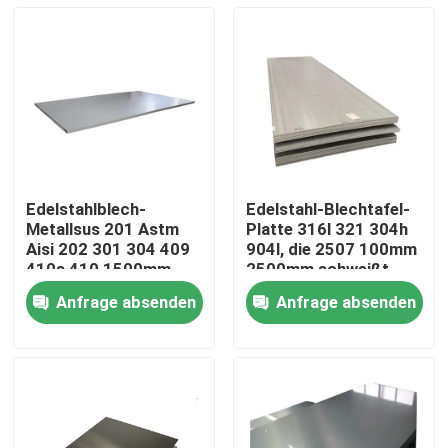
Edelstahlblech-
Edelstahl-Blechtafel-
Metallsus 201 Astm
Platte 316l 321 304h
Aisi 202 301 304 409
904l, die 2507 100mm
410s 410 1500mm
2500mm schweißt
Anfrage absenden
Anfrage absenden
Haus
Produkte
Über uns