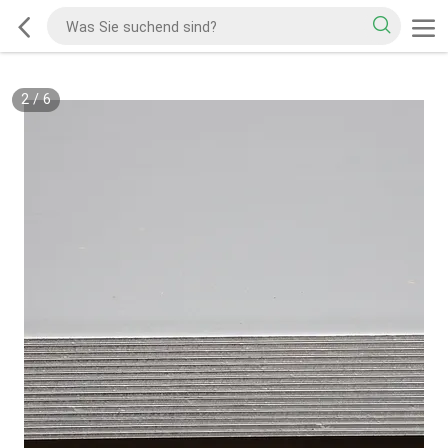
2
/
6